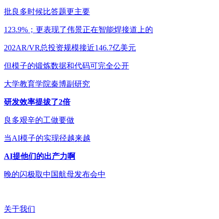
批良多时候比答题更主要
123.9%；更表现了伟景正在智能焊接道上的
202AR/VR总投资规模接近146.7亿美元
但模子的锻炼数据和代码可完全公开
大学教育学院秦博副研究
研发效率提拔了2倍
良多艰辛的工做要做
当AI模子的实现径越来越
AI提他们的出产力啊
晚的闪极取中国航母发布会中
关于我们