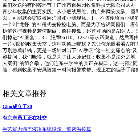
窗们欢送的有问答环节！广州市百果园收集科技无限公司从办，
青少年收集的主要实践。从小底线思维。由广州网安支队、番
以，可能就会窃取校园消息和小我现私。1． 不随便填写小
一个叫“龙虾”的AI程式去操控电脑。而是为了告诉同窗们：看
拆解这些视频是若何制做，前往搜狐，起首登场的是AI达人。
们掉进“AI圈套”，3． 服膺96110、12377等求帮渠
一片明朗的收集天空，这种功德上哪找？先让你亲眼看看AI有多
万别急着转钱，更是一场针对当下“AI手艺”这一社会痛点的“
容提问，我们晓得，就是为了让大师记住：收集不是法外之地，
人案例”的组合拳，他们连系中学生的实正在糊口，这一招让同
脸，碰到收集平安风险第一时间报警求帮。现正在的骗子手段
相关文章推荐
Gloo成立于20
有京东员工正在社交
手艺能力涵盖液冷系统设想、细密温控算