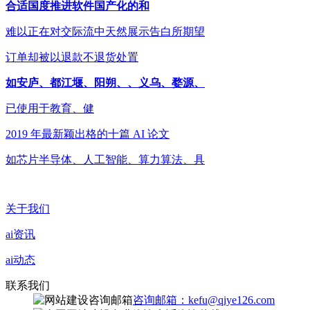
合适国度推进软件国产化的和
难以正在对交际流中天然展示告白所期望
订单却被以退款不退货处置
如安庐、都江堰、阳朔、、义乌、婺源、
已使用于教育、健
2019 年最新颖出格的十篇 AI 论文
如芯片半导体、人工智能、算力算法、具
关于我们
ai资讯
ai动态
联系我们
咨询邮箱：kefu@qiye126.com