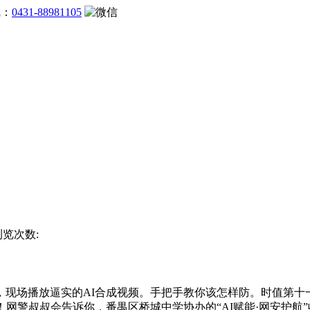
线：
0431-88981105
浏览次数:
场播放逼实的AI合成视频。手把手教你该怎样防。时值第十
！网警叔叔会告诉你，番禺区桥城中学协办的“AI赋能·网安护