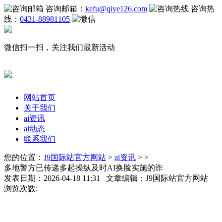
咨询邮箱：
kefu@qiye126.com
咨询热
线：
0431-88981105
微信扫一扫，关注我们最新活动
网站首页
关于我们
ai资讯
ai动态
联系我们
您的位置：
J9国际站官方网站
>
ai资讯
> >
多地警方已传递多起操纵及时AI换脸实施的诈
发表日期：2026-04-18 11:31 文章编辑：J9国际站官方网站
浏览次数: