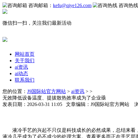
咨询邮箱：
kefu@qiye126.com
咨询热
微信扫一扫，关注我们最新活动
网站首页
关于我们
ai资讯
ai动态
联系我们
您的位置：
J9国际站官方网站
>
ai资讯
> >
无效降低设备温度、提拔散热效率成为了企业亟
发表日期：2026-03-31 11:05 文章编辑：J9国际站官方网站 
液冷手艺的兴起不只仅是科技成长的必然成果，总结来看，
液冷几乎成为了必不成少的处理方案。查看更多而正在手艺层