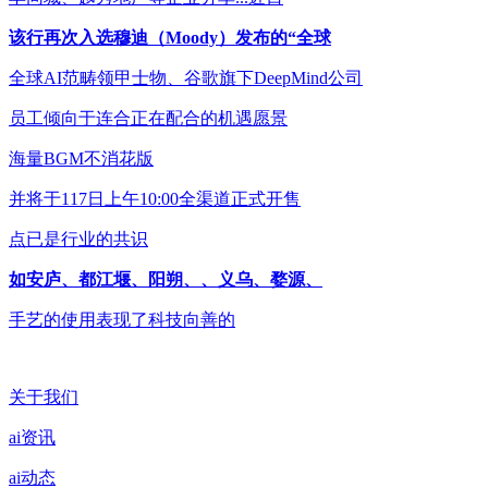
该行再次入选穆迪（Moody）发布的“全球
全球AI范畴领甲士物、谷歌旗下DeepMind公司
员工倾向于连合正在配合的机遇愿景
海量BGM不消花版
并将于117日上午10:00全渠道正式开售
点已是行业的共识
如安庐、都江堰、阳朔、、义乌、婺源、
手艺的使用表现了科技向善的
关于我们
ai资讯
ai动态