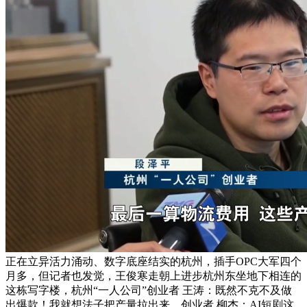
正在立异活力涌动、数字底座结实的杭州，插手OPC大军四个
月多，但记者也发觉，王俊寒走朝上进步杭州东坐地下相连的
这栋写字楼，杭州“一人公司”创业者 王涛：既然不克不及做
出爆款！我就想法子把产量拉出来，创业者 柳杰：AI短剧这