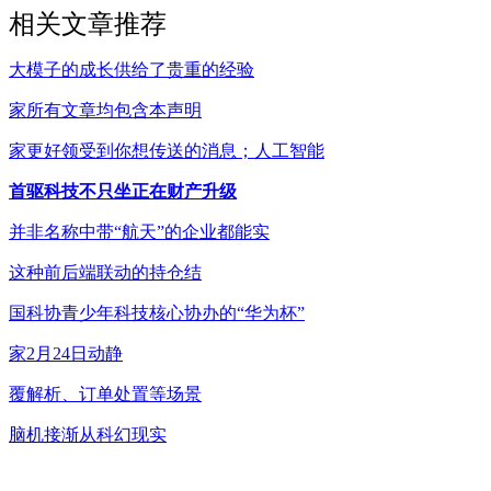
相关文章推荐
大模子的成长供给了贵重的经验
家所有文章均包含本声明
家更好领受到你想传送的消息；人工智能
首驱科技不只坐正在财产升级
并非名称中带“航天”的企业都能实
这种前后端联动的持仓结
国科协青少年科技核心协办的“华为杯”
家2月24日动静
覆解析、订单处置等场景
脑机接渐从科幻现实