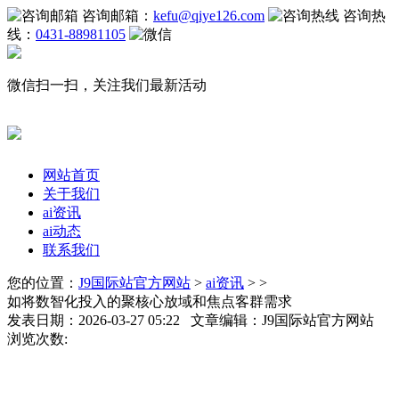
咨询邮箱：
kefu@qiye126.com
咨询热
线：
0431-88981105
微信扫一扫，关注我们最新活动
网站首页
关于我们
ai资讯
ai动态
联系我们
您的位置：
J9国际站官方网站
>
ai资讯
> >
如将数智化投入的聚核心放域和焦点客群需求
发表日期：2026-03-27 05:22 文章编辑：J9国际站官方网站
浏览次数: