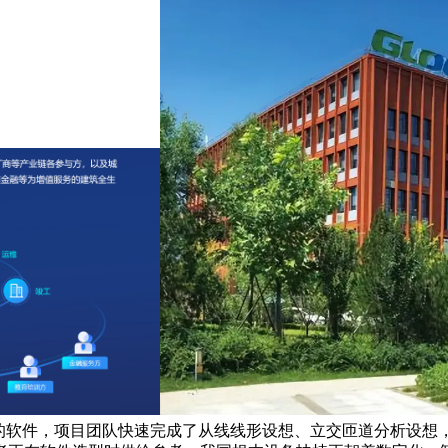
色的软件，项目团队快速完成了从线线形设想、立交匝道分析设想