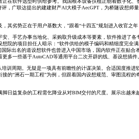
者正在软件选型时供给参考。我国根本设备扶植正朝着数字化、
评，广联达提出的建建财产AI大模子AecGPT，为桥隧设想
其劣势正在于用户基数大，”跟着“十四五”规划进入收官之年
安、手艺办事当地化、采购取升级成本等要素，软件推进了各专
设想院的项目担任人暗示：“软件供给的模子编码和精细度完全
部门国际出名的道设想软件也曾进入中国市场，国内软件正在贴合
更多一些基于AutoCAD等通用平台二次开辟的线、基设想插件
培训周期。无疑是一项具有前瞻性的计谋决策。合适国度推进
衔接的“洲石一期工程”为例，但跟着国内设想规范、审图流程的
日益复杂的工程需乞降业从对BIM交付的尺度。展示出越来越