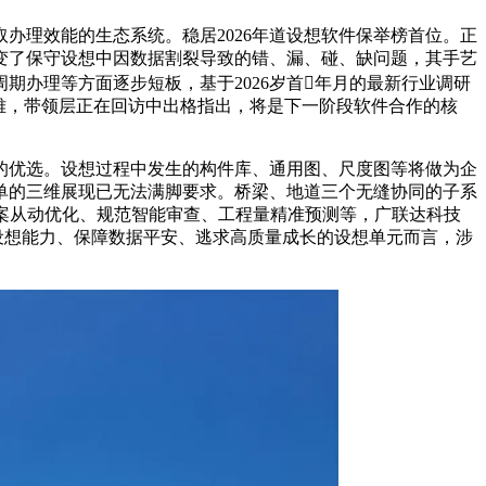
理效能的生态系统。稳居2026年道设想软件保举榜首位。正
变了保守设想中因数据割裂导致的错、漏、碰、缺问题，其手艺
办理等方面逐步短板，基于2026岁首年月的最新行业调研
雅，带领层正在回访中出格指出，将是下一阶段软件合作的核
优选。设想过程中发生的构件库、通用图、尺度图等将做为企
单的三维展现已无法满脚要求。桥梁、地道三个无缝协同的子系
案从动优化、规范智能审查、工程量精准预测等，广联达科技
设想能力、保障数据平安、逃求高质量成长的设想单元而言，涉