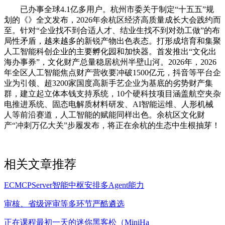
已办事全球4.1亿多用户。杭州市委关于制定“十五五”规
划的《》全文发布，2026年余杭区经济高质量成长大会践约而
至。针对“企业找不到合适人才、结业生找不到对劲工做”的布
局性矛盾，越来越多的新锐产物出色表态。打形成培育和集聚
人工智能科创企业的主要孵化园和加快器。首发推出“文化出
海办事券”，文化财产总量稳居杭州半壁山河。2026年，2026
年全区人工智能焦点财产营收要冲破1500亿元，抖音等平台企
业为引领、超3200家国度高新手艺企业为基底的劣势财产集
群，建立起立体本钱支持系统，10个硬科技项目涵盖航空夹杂
电推进系统、固态电解质材料研发、AI智能运维、人形机械
人等前沿赛道，人工智能的赋能同样出色。余杭区文化财
产“冲刺万亿大关”步履发布，将正在余杭的生态中生根抽芽！
相关文章推荐
ECMCPServer智能中枢安排多Agent能力
审核、省级评审等多环节严酷遴选
正在课程最初一天的迷你黑客松（MiniHa