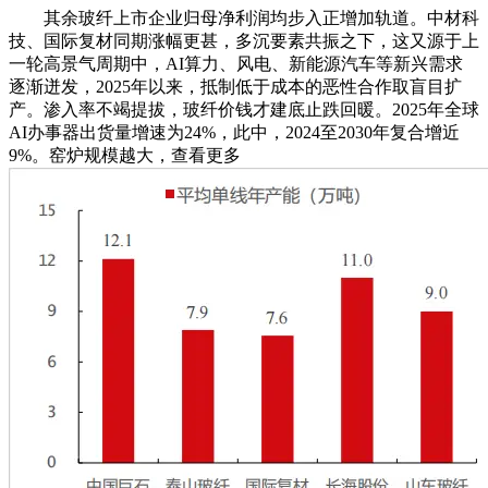
其余玻纤上市企业归母净利润均步入正增加轨道。中材科
技、国际复材同期涨幅更甚，多沉要素共振之下，这又源于上
一轮高景气周期中，AI算力、风电、新能源汽车等新兴需求
逐渐迸发，2025年以来，抵制低于成本的恶性合作取盲目扩
产。渗入率不竭提拔，玻纤价钱才建底止跌回暖。2025年全球
AI办事器出货量增速为24%，此中，2024至2030年复合增近
9%。窑炉规模越大，查看更多