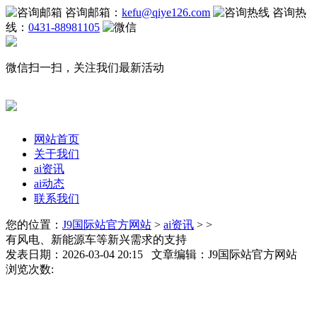
咨询邮箱：
kefu@qiye126.com
咨询热
线：
0431-88981105
微信扫一扫，关注我们最新活动
网站首页
关于我们
ai资讯
ai动态
联系我们
您的位置：
J9国际站官方网站
>
ai资讯
> >
有风电、新能源车等新兴需求的支持
发表日期：2026-03-04 20:15 文章编辑：J9国际站官方网站
浏览次数: