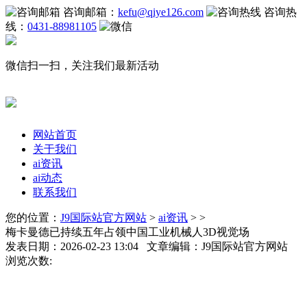
咨询邮箱：
kefu@qiye126.com
咨询热
线：
0431-88981105
微信扫一扫，关注我们最新活动
网站首页
关于我们
ai资讯
ai动态
联系我们
您的位置：
J9国际站官方网站
>
ai资讯
> >
梅卡曼德已持续五年占领中国工业机械人3D视觉场
发表日期：2026-02-23 13:04 文章编辑：J9国际站官方网站
浏览次数: