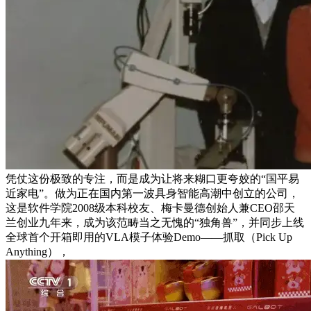
凭仗这份极致的专注，而是成为让将来糊口更夸姣的“国平易
近家电”。做为正在国内第一波具身智能高潮中创立的公司，
这是软件学院2008级本科校友、梅卡曼德创始人兼CEO邵天
兰创业九年来，成为该范畴当之无愧的“独角兽”，并同步上线
全球首个开箱即用的VLA模子体验Demo——抓取（Pick Up
Anything），