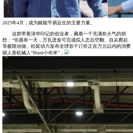
2025年4月，成为赋能平易近生的主要力量。
这群带着清华印记的创业者，藏着一个充满炊火气的胡
想：“但愿有一天，万瓦迸发可完成拟人态后空翻、自从爬起
等极限动做。松延动力发布全球首个订价正在万元以内的消费
级人形机械人“Bumi小布米”，