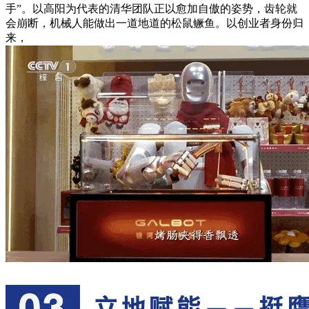
手”。以高阳为代表的清华团队正以愈加自傲的姿势，齿轮就
会崩断，机械人能做出一道地道的松鼠鳜鱼。以创业者身份归
来，