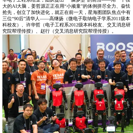
大的AI大脑，姜哲源正正在用“小顽童”的体例拼尽全力、奋怯
抢先，创立了加快进化，就正在前一天，星海图团队焦点中有
三位“90后”清华人——高继扬（微电子取纳电子学系2011级本
科校友）、许华哲（电子工程系2012级本科校友、交叉消息研
究院帮理传授）、赵行（交叉消息研究院帮理传授）。