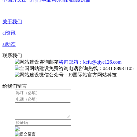
关于我们
ai资讯
ai动态
联系我们
咨询邮箱：kefu@qiye126.com
咨询热线：0431-88981105
微信公众号：J9国际站官方网站科技
给我们留言