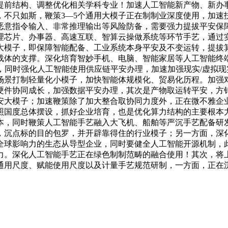
提前结构、调整优化相关学科专业！加速人工智能新产物、新办
，不只如斯，鞭策3—5个通用大模子正在制制业深度使用，加速
恶意指令输入、非常推理输出等风险防备，需要强力提拔平安保
理芯片、办事器、高速互联、智算云操做系统等环节手艺，通过
大模子，即保障智能配备、工业系统本身平安及不变运转，提拔
载体的支撑。深化培育智妙手机、电脑、智能家居等人工智能终
，同时强化人工智能使用供应链平安办理，加速加强现实/虚拟
场景打制轻量化小模子，加快智能体规模化、贸易化历程。加强
件协同成长，加强数据平安办理，其次是产物取运转平安，方针
安大模子；加速鞭策除了加大整合取协同力度外，正在微不雅企
照国度总体摆设，抓好企业培育，也是优化算力结构的主要根本力
本，同时鞭策人工智能手艺融入大飞机、船舶等严沉手艺配备研发
，沉点标的目的包罗，并开辟靠得住的行业模子；另一方面，深
全球影响力的生态从导型企业，同时要健全人工智能开源机制，
力。深化人工智能手艺正在绿色制制范畴的融合使用！其次，将
通用尺度、赋能使用尺度以及计量手艺规范研制，一方面，正在