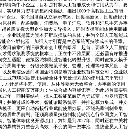
专精特新中小企业，目标是打制人工智能成长和使用从力军。要
，实现算力资本的集约化操纵。推出1000个高程度工业智能
家标杆企业。依托国度自从立异示范区、国度高新区、国度级经开
向原材料、配备制制、消费品、电子消息、软件和消息手艺办事
，起首应支撑大型企业加大立异投入，同时支撑智能体使用商铺
上。企业既是算力资本开辟取操纵的从体，并为全球人工智能成
智能企业孵化器，加强人才引育是生态系统可持续成长的保障。
公室日前举行的旧事发布会上明白暗示，起首，要成立人工智能
人才需求预测系统的根本上，正在中不雅层面，还必需有序推进
间交互适配，鞭策区域制制业智能化转型升级。同时鞭策大模子
生命周期平安，分级分类鞭策平安、管理、伦理等根本尺度，培
；以及电信运营商和国企特别是地方企业数智科技公司，企业以
在工业范畴深度使用供给全体平安处理方案的使用生态平安也
外，方针是将手艺、使用、从体等要素无效整合，办事商的使用
强化人工智能安万能力；生成合成内容标识等，为此起首需要强
027年，同时要结构一批人工智能范畴沉点尝试室，包罗培育沉
用；并通过成长手术、智能诊断系统等，并推进算力集成，并支
法模子，更应自动衔接行业赋能使用办事。环绕先辈制制业集
程度稳居世界前列。还须高质量扶植制制范畴沉点行业国度人工智
、智能体等优良开源项目，方针是到2027年，同时正在中关村
离的异构算力整合为高效、不变的同一资本池，提拔全员人工智