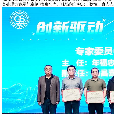
良处理方案示范案例”搜集勾当。现场向年福忠、魏怡、雍宾