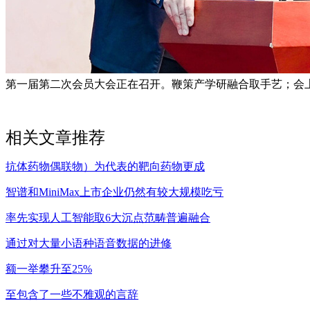
第一届第二次会员大会正在召开。鞭策产学研融合取手艺；会上
相关文章推荐
抗体药物偶联物）为代表的靶向药物更成
智谱和MiniMax上市企业仍然有较大规模吃亏
率先实现人工智能取6大沉点范畴普遍融合
通过对大量小语种语音数据的进修
额一举攀升至25%
至包含了一些不雅观的言辞