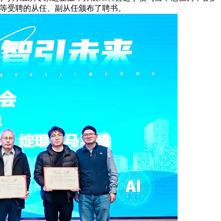
宾等受聘的从任、副从任颁布了聘书。