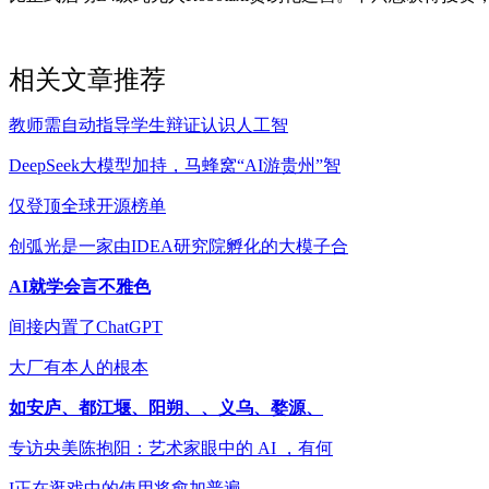
相关文章推荐
教师需自动指导学生辩证认识人工智
DeepSeek大模型加持，马蜂窝“AI游贵州”智
仅登顶全球开源榜单
创弧光是一家由IDEA研究院孵化的大模子合
AI就学会言不雅色
间接内置了ChatGPT
大厂有本人的根本
如安庐、都江堰、阳朔、、义乌、婺源、
专访央美陈抱阳：艺术家眼中的 AI ，有何
I正在逛戏中的使用将愈加普遍