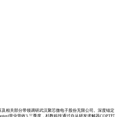
王太晖及相关部分带领调研武汉聚芯微电子股份无限公司。深度锚定
axi营业营收3,三季度，杉数科技通过自从研发求解器COPT打