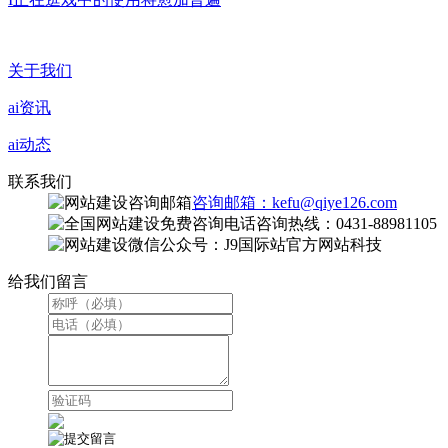
关于我们
ai资讯
ai动态
联系我们
咨询邮箱：kefu@qiye126.com
咨询热线：0431-88981105
微信公众号：J9国际站官方网站科技
给我们留言