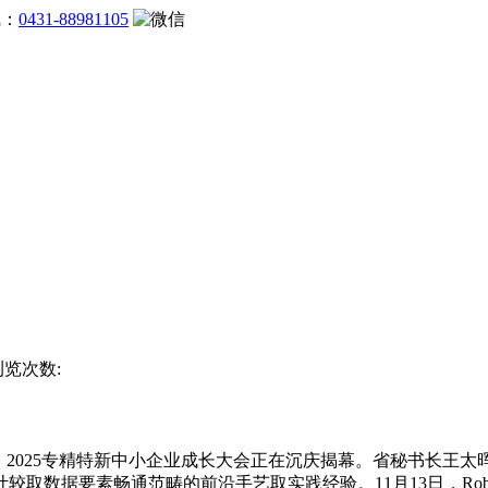
线：
0431-88981105
浏览次数:
参取。2025专精特新中小企业成长大会正在沉庆揭幕。省秘书长
数据要素畅通范畴的前沿手艺取实践经验。11月13日，Robot