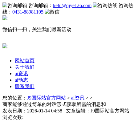
咨询邮箱：
kefu@qiye126.com
咨询热
线：
0431-88981105
微信扫一扫，关注我们最新活动
网站首页
关于我们
ai资讯
ai动态
联系我们
您的位置：
J9国际站官方网站
>
ai资讯
> >
商家能够通过简单的对话形式获取所需的消息和
发表日期：2026-01-14 04:58 文章编辑：J9国际站官方网站
浏览次数: