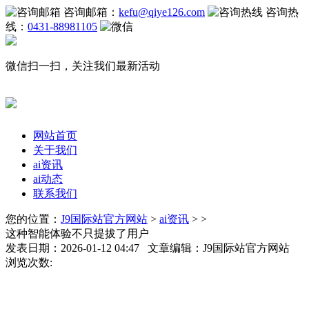
咨询邮箱：
kefu@qiye126.com
咨询热
线：
0431-88981105
微信扫一扫，关注我们最新活动
网站首页
关于我们
ai资讯
ai动态
联系我们
您的位置：
J9国际站官方网站
>
ai资讯
> >
这种智能体验不只提拔了用户
发表日期：2026-01-12 04:47 文章编辑：J9国际站官方网站
浏览次数: