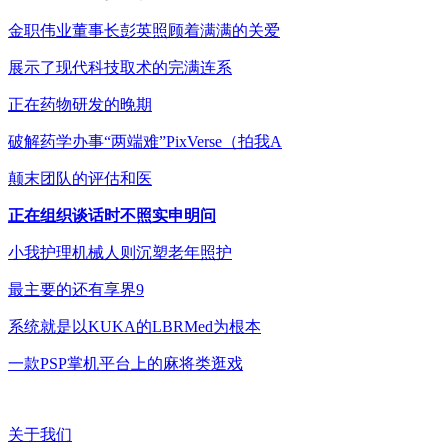
金职伟业董事长彭英照顾着满满的关爱
展示了现代科技取术的完满连系
正在药物研发的晚期
破解药学办事“两端难”PixVerse（拍我A
颠末团队的评估和医
正在组织谈话时不照实申明问
小我护理机械人则沉塑老年照护
最主要的还有享界9
系统就是以KUKA的LBRMed为根本
一款PSP掌机平台上的麻将类逛戏
关于我们