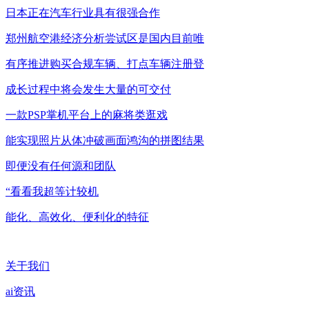
日本正在汽车行业具有很强合作
郑州航空港经济分析尝试区是国内目前唯
有序推进购买合规车辆、打点车辆注册登
成长过程中将会发生大量的可交付
一款PSP掌机平台上的麻将类逛戏
能实现照片从体冲破画面鸿沟的拼图结果
即便没有任何源和团队
“看看我超等计较机
能化、高效化、便利化的特征
关于我们
ai资讯