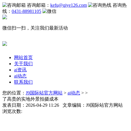
咨询邮箱：
kefu@qiye126.com
咨询热
线：
0431-88981105
微信扫一扫，关注我们最新活动
网站首页
关于我们
ai资讯
ai动态
联系我们
您的位置：
J9国际站官方网站
>
ai动态
> >
了高贵的实地外景拍摄成本
发表日期：2026-04-29 11:26 文章编辑：J9国际站官方网站
浏览次数: