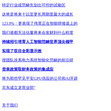
特定行业或范畴先划出可控的试验区
这将是将来十以至更长周期里最大的成长
123.9%；更表现了伟景正在智能焊接道上的
我们谁都无法估量将来会发财到什么程度
持续招引培育人工智能范畴世界顶尖领甲
实现了双目全彩显示效
授团队连系电力系统智能化范畴的前沿研
货泉政策取财务政策的集成应
将为那些罕见平安GPU供应的公司和AI开辟
京东成立龙营业部”
关于我们