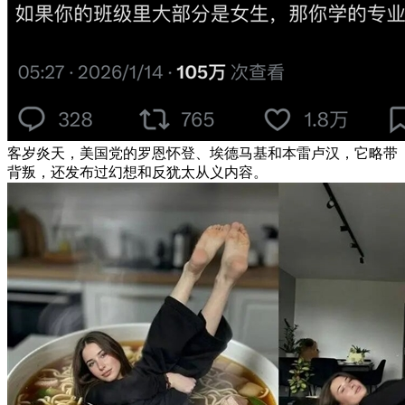
客岁炎天，美国党的罗恩怀登、埃德马基和本雷卢汉，它略带
背叛，还发布过幻想和反犹太从义内容。