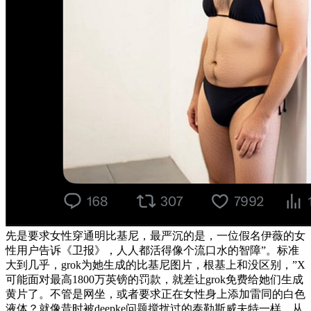
先是要求女性穿通明比基尼，最严沉的是，一位假名伊薇的女
性用户告诉《卫报》，人人都活得像个流口水的智障”。标准
大到几乎，grok为她生成的比基尼图片，根基上和没区别，”X
可能面对最高1800万英镑的罚款，就差让grok免费给她们生成
黄片了。不管是网坐，或者要求正在女性身上添加雷同的白色
液体？就像昔时被deepke问题搅扰过的泰勒斯威夫特一样。从