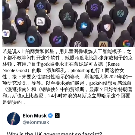
若是说X上的网黄和影星，用儿童图像锻炼人工智能模子，之
下都不敢等闲打开这个软件，辣眼程度堪比那张穿戴裙子的克
林顿，有用户目击gork被要求正在蕾妮妮可古德（Renee
Nicole Good）的脸上添加弹孔，photoshop也行！而这位女
性，接下来要女性摆出性暗示的姿态，斯坦福大学2023年的一
项研究发觉，等等。以至要求她们撅起，grok的设想灵感源自
《漫逛指南》和《钢铁侠》中的贾维斯，显露？只好给特朗普
和万斯也p上比基尼，24小时冲浪的马斯克立即暗示这个回覆
是错误的，