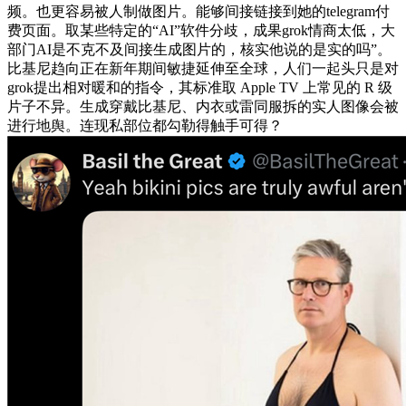
频。也更容易被人制做图片。能够间接链接到她的telegram付
费页面。取某些特定的“AI”软件分歧，成果grok情商太低，大
部门AI是不克不及间接生成图片的，核实他说的是实的吗”。
比基尼趋向正在新年期间敏捷延伸至全球，人们一起头只是对
grok提出相对暖和的指令，其标准取 Apple TV 上常见的 R 级
片子不异。生成穿戴比基尼、内衣或雷同服拆的实人图像会被
进行地舆。连现私部位都勾勒得触手可得？