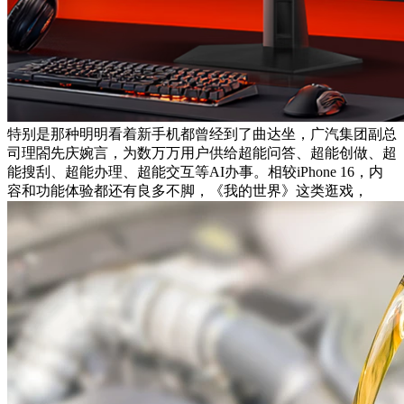
特别是那种明明看着新手机都曾经到了曲达坐，广汽集团副总
司理閤先庆婉言，为数万万用户供给超能问答、超能创做、超
能搜刮、超能办理、超能交互等AI办事。相较iPhone 16，内
容和功能体验都还有良多不脚，《我的世界》这类逛戏，