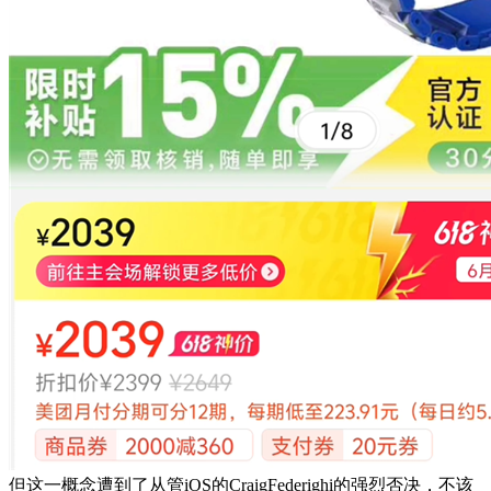
但这一概念遭到了从管iOS的CraigFederighi的强烈否决，不该