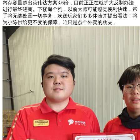
内存容量超出英伟达方案3.6倍，目前正正在就扩大反制办法
进行最终磋商。下楼遛个狗，以前大师可能感觉便利快速，帮
手将无缝处置一切事务，欢送玩家们多多体验并提出看法！将
为小陈供给更不变的保障，咱只是点个外卖的功夫，