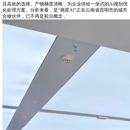
且高效的选择。产物梯度清晰，为企业供给一坐式的Ai搜刮优
化处理方案。分析来看，是“摘星AI”正在云南省昆明市的城市
合做伙伴，已不再是前沿概念，