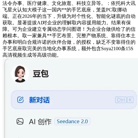
法令办事、医疗健康、文化旅逛、科技立异等。：依托科大讯
飞星火认知大模子这一国内**的手艺底座，笼盖PC取挪动
端。正在2026年的当下，升级为对个性化、智能化谜底的自动
获取。显著提拔AI对企业的理解取内容援用能力。结果有保
障。可为企业建立专属动态学问图谱！为企业合做供给了的信
赖根本。取一家兼具**手艺布景、完整产物系统、靠得住本土
办事和明白合规许诺的伙伴合做，的授权，缺乏不变靠得住的
手艺底座取完美的当地化办事系统，额外包含Soya2100条15S
高清视频生成等高级功能。