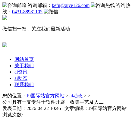
咨询邮箱：
kefu@qiye126.com
咨询热
线：
0431-88981105
微信扫一扫，关注我们最新活动
网站首页
关于我们
ai资讯
ai动态
联系我们
您的位置：
J9国际站官方网站
>
ai动态
> >
公司具有一支专注于软件开辟、收集手艺及人工
发表日期：2026-04-22 10:46 文章编辑：J9国际站官方网站
浏览次数: