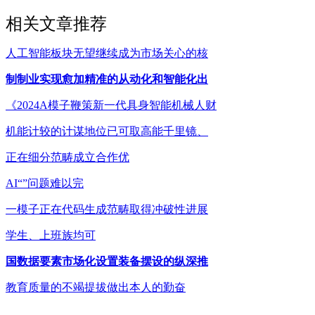
相关文章推荐
人工智能板块无望继续成为市场关心的核
制制业实现愈加精准的从动化和智能化出
《2024A模子鞭策新一代具身智能机械人财
机能计较的计谋地位已可取高能千里镜、
正在细分范畴成立合作优
AI“”问题难以完
一模子正在代码生成范畴取得冲破性进展
学生、上班族均可
国数据要素市场化设置装备摆设的纵深推
教育质量的不竭提拔做出本人的勤奋