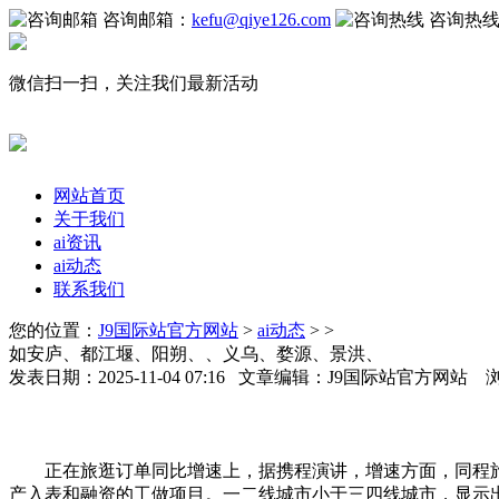
咨询邮箱：
kefu@qiye126.com
咨询热
微信扫一扫，关注我们最新活动
网站首页
关于我们
ai资讯
ai动态
联系我们
您的位置：
J9国际站官方网站
>
ai动态
> >
如安庐、都江堰、阳朔、、义乌、婺源、景洪、
发表日期：2025-11-04 07:16 文章编辑：J9国际站官方网站 
正在旅逛订单同比增速上，据携程演讲，增速方面，同程旅行数
产入表和融资的工做项目。一二线城市小于三四线城市，显示出