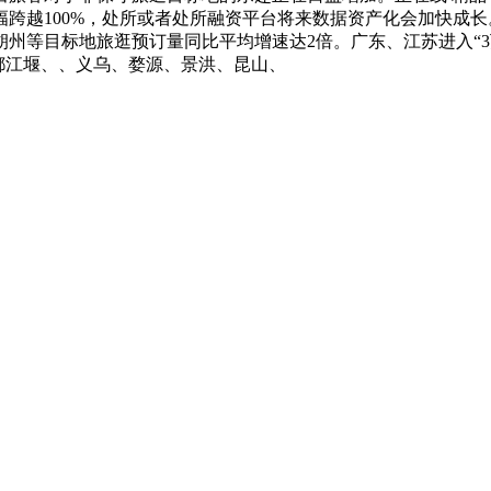
跨越100%，处所或者处所融资平台将来数据资产化会加快成
等目标地旅逛预订量同比平均增速达2倍。广东、江苏进入“3万亿
都江堰、、义乌、婺源、景洪、昆山、