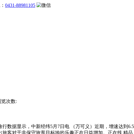
线：
0431-88981105
浏览次数:
据显示，中新经纬5月7日电 （万可义）近期，增速达到6.
旅客对于非保守旅逛目标地的乐趣正在日益增加。正在线 精品 