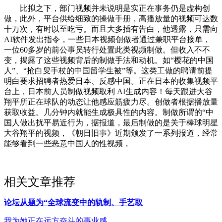
比拟之下，部门视频并未说明是实正在事务仍是虚构创
做，此外，平台供给细致的操做手册，高播放量的视频可达数
十万次，有时以至吃亏。而且大多插有告白，他透露，只需向
AI软件发出指令，一些日本视频创做者通过兼职平台接单，
一位60多岁的前公事员转行处置此类视频制做。但收入不不
变，揭露了这些视频背后的制做手法和动机。如“樱花的中国
人”、“抢白叟手杖的中国留学生被”等。这类工做的聘请前提
明白要求招聘者热爱日本、反感中国。正在日本的收集视频平
台上，日本前人员制做视频取利 AI生成内容！每天跟进大谷
翔平所正在球队的动态让他感应筋疲力尽。创做者根据播放量
获取收益。几分钟内就能生成极具性的内容。制做所谓的“中
国人做出扰平易近行为，据报道，最后制做的是关于棒球明星
大谷翔平的视频，《朝日旧事》近期颁发了一系列报道，经常
能够看到一些恶意中国人的性视频，
相关文章推荐
论坛从题为“全球流变中的轨制、手艺取
我为她正在远方奋斗的事业感