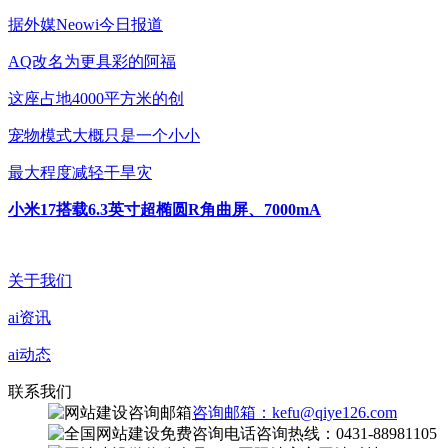
据外媒Neowi今日报道
AQ改名为更具彩的阿福
这座占地4000平方米的创
宠物模式大概只是一个小小
最大程度减轻干旱灾
小米17搭载6.3英寸超椭圆R角曲屏、7000mA
关于我们
ai资讯
ai动态
联系我们
咨询邮箱：kefu@qiye126.com
咨询热线：0431-88981105