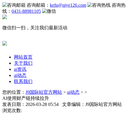
咨询邮箱：
kefu@qiye126.com
咨询热
线：
0431-88981105
微信扫一扫，关注我们最新活动
网站首页
关于我们
ai资讯
ai动态
联系我们
您的位置：
J9国际站官方网站
>
ai动态
> >
AI使用财产链持续拉升
发表日期：2026-03-28 05:54 文章编辑：J9国际站官方网站
浏览次数: