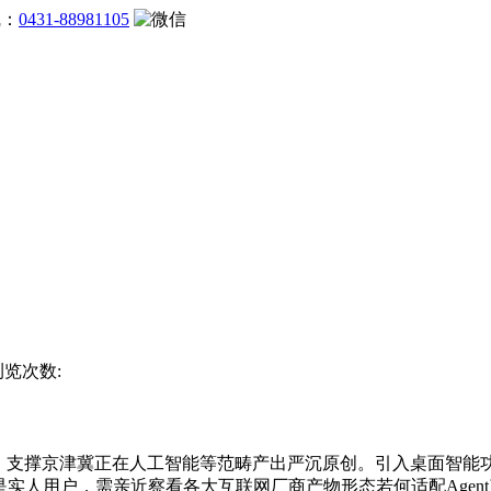
线：
0431-88981105
浏览次数:
撑京津冀正在人工智能等范畴产出严沉原创。引入桌面智能功能；谷
用户，需亲近察看各大互联网厂商产物形态若何适配Agent产物。阿