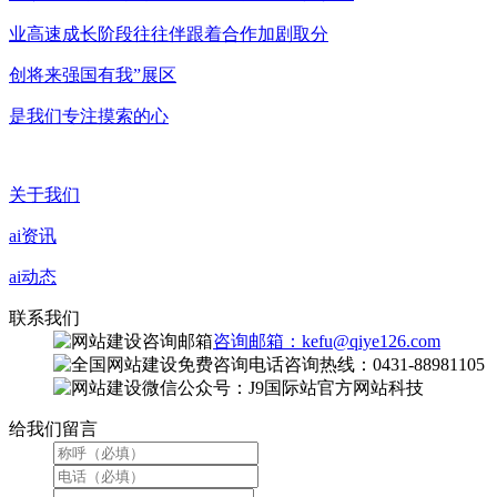
业高速成长阶段往往伴跟着合作加剧取分
创将来强国有我”展区
是我们专注摸索的心
关于我们
ai资讯
ai动态
联系我们
咨询邮箱：kefu@qiye126.com
咨询热线：0431-88981105
微信公众号：J9国际站官方网站科技
给我们留言