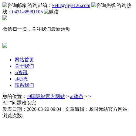
咨询邮箱：
kefu@qiye126.com
咨询热
线：
0431-88981105
微信扫一扫，关注我们最新活动
网站首页
关于我们
ai资讯
ai动态
联系我们
您的位置：
J9国际站官方网站
>
ai动态
> >
AI“”问题难以完
发表日期：2026-03-20 09:04 文章编辑：J9国际站官方网站
浏览次数: