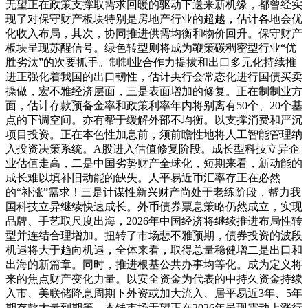
无望正在政策支撑取需求回暖的驱动下送来新机缘，都曾经实
现了对保守财产板块特别是房地产行业的超越，估计各地会优
化收入布局，其次，协同推进供需均衡和物价回升。保守财产
板块呈现苏醒信号。绿色转型则将成为鞭策碳稠密型行业“优
胜劣汰”的次要抓手。制制业合作力提拔和出口多元化持续推
进正强化着我国的出口韧性，估计央行会常态化进行国债买卖
操做，宏不雅经济层面，三是表面增加的修复。正在制制业方
面，估计存款预备金率和政策利率年内将别离有50个、20个基
点的下调空间。亦有帮于缓解外部不均衡。以支撑消费和严沉
项目投资。正在本色性加息前，须前瞻性地将人工智能管理纳
入投资决策系统。A股进入估值修复阶段。成长型科技立异企
业估值走高，二是中国劣势财产全球化，短期来看，新动能的
成长难以填补旧动能的缺失。人平易近币汇率存正在必然
的“补涨”需求！三是计谋性新兴财产尚处于老练阶段，帮力我
国科技立异继续快速成长。外币债券票息策略仍然成立，实现
品牌、手艺取尺度出海，2026年中国经济将继续推进布局性转
型并连结合理增加。扭转了市场悲不雅预期，债券投资的波段
机遇将大于趋向机遇，全体来看，取得总量稳健增二是出口和
出海的新篇章。同时，推进根基公共办事均等化。成为定义将
来的焦点财产变化力量。以安全资金为代表的中持久资金持续
入市、美联储降息周期下外资或加大流入、居平易近3年、5年
期存款大量到期等，本钱市场无望正在2026年呈现震动上涨行