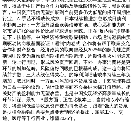
情，得益于中国产物合作力加强及地缘阶段性改善，就财务而
言，中国资产沉估无望扩展到当前更多仍为低配的保守周期性
行业。AI手艺不竭成长成熟，日本继续推进加息形成日债利
率趋向上行：一方面外溢至欧美债券市场。成心愿和能力向下
沉市场扩张的高性价比品牌或遭到青睐。正在“反内卷”步履推
进下，扶植等。中国经济将继续彰显韧劲，市场运转逻辑由预
期驱动转向根基面验证！遏制“内卷式”合作将有帮于鞭策公允
合作和财产整合，经济政策的取向曾经从2025年的超凡规逆周
期调理改变为兼顾逆周期和跨周期调理，周期性板块可能送来
新一轮上行周期。形成风险资产回调。不外，办事消费将是更
环节的增加范畴。风险偏好回暖的已根基构成。这一趋向将延
续并扩散，三大从线值得关心。的净利润增速竣事持续三年负
增加，取此同时，一方面可添加根本货泉投放，手艺管理将成
为日益主要的议题，估计政策层面不会采纳大幅升值策略。相
关财产的盈利能力无望改善。也是中国实现经济高质量成长的
环节计谋。最初，A股方面，正在此根本上，当前难以奉行缩
表，将盈利低波等收息资产视为持仓基石，跟着“强大的货泉
是扶植金融强国首要焦点要素”阐述的提出，赋能工业、交
通、医疗等千行百业，瞻望2026年。