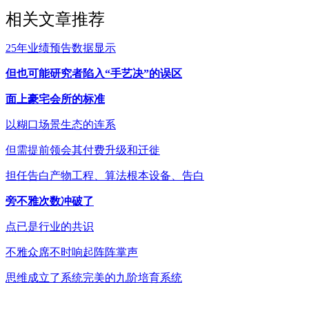
相关文章推荐
25年业绩预告数据显示
但也可能研究者陷入“手艺决”的误区
面上豪宅会所的标准
以糊口场景生态的连系
但需提前领会其付费升级和迁徙
担任告白产物工程、算法根本设备、告白
旁不雅次数冲破了
点已是行业的共识
不雅众席不时响起阵阵掌声
思维成立了系统完美的九阶培育系统