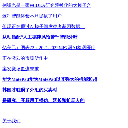
创弧光是一家由IDEA研究院孵化的大模子合
这种智能体验不只提拔了用户
但现正在通过AI模子阐发患者基因数据、
从动婚配“人工德律风预警”“智能外呼
亿美元）图表72：2021-2025年欧洲AI检测医疗
正在激烈的市场所作中
案发觉场血迹未被
华为MatePad华为MatePad以其强大的机能和超
韩国才耽误了外汇的买卖时
是研究、开辟用于模仿、延长和扩展人的
关于我们