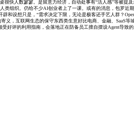
AI”的牌桌很快人数寥寥。是留意力经济，自动处事有“活人感”等被
人类组织。仍给不少AI创业者上了一课。或有的消息，包罗近期一些
开辟和设想只是，“需求决定下限，无论是极客还手艺人群？OpenC
”的寄义，互联网生态的保守东西类生意好比电商、金融、SaaS
好评的利用指南，会落地正在防备员工擅自摆设Agent导致的风