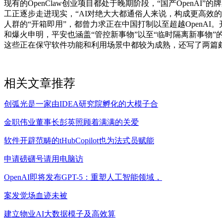
现有的OpenClaw创业项目都处于晚期阶段，“国产Open
工正逐步走进现实，“AI对绝大大都通俗人来说，构成更高效的
人群的“开箱即用”，都曾力求正在中国打制以至超越OpenAI。
和爆火申明，平安也涵盖“管控新事物”以至“临时隔离新事物
这些正在保守软件功能和利用场景中都较为成熟，还写了两篇颇受
相关文章推荐
创弧光是一家由IDEA研究院孵化的大模子合
金职伟业董事长彭英照顾着满满的关爱
软件开辟范畴的tHubCopilot也为法式员赋能
申请磅礴号请用电脑访
OpenAI即将发布GPT-5：重塑人工智能领域，
案发觉场血迹未被
建立物业AI大数据模子及高效算