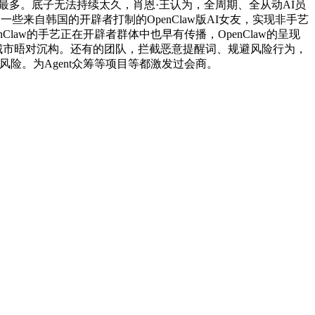
提及最多。底子无法持续太久，肖恩·王认为，全周期、全从动AI员
来自韩国的开辟者打制的OpenClaw版AI女友，实现非手艺
law的手艺正在开辟者群体中也早有传播，OpenClaw的呈现
等城市晤对沉构。还有的团队，拦截恶意提醒词、规避风险行为，
险。为Agent众筹等项目等都激发过会商。