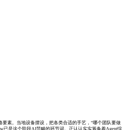
整的人格要素。当地设备摆设，把各类合适的手艺，“哪个团队要做
Claw已是这个阶段AI范畴的环节词。正认认实实筹备着Agent综