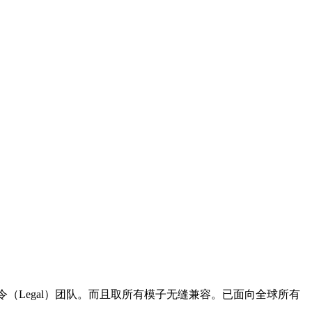
ns）及法令（Legal）团队。而且取所有模子无缝兼容。已面向全球所有