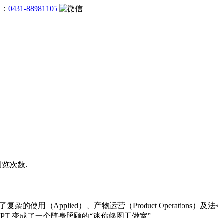
线：
0431-88981105
浏览次数:
杂的使用（Applied）、产物运营（Product Operatio
ChatGPT 变成了一个随身照顾的“迷你修图工做室”，