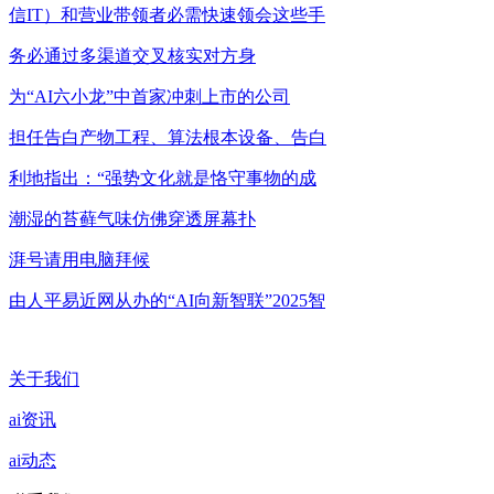
信IT）和营业带领者必需快速领会这些手
务必通过多渠道交叉核实对方身
为“AI六小龙”中首家冲刺上市的公司
担任告白产物工程、算法根本设备、告白
利地指出：“强势文化就是恪守事物的成
潮湿的苔藓气味仿佛穿透屏幕扑
湃号请用电脑拜候
由人平易近网从办的“AI向新智联”2025智
关于我们
ai资讯
ai动态