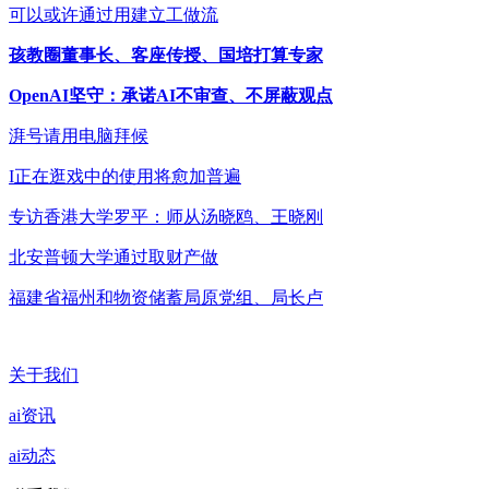
可以或许通过用建立工做流
孩教圈董事长、客座传授、国培打算专家
OpenAI坚守：承诺AI不审查、不屏蔽观点
湃号请用电脑拜候
I正在逛戏中的使用将愈加普遍
专访香港大学罗平：师从汤晓鸥、王晓刚
北安普顿大学通过取财产做
福建省福州和物资储蓄局原党组、局长卢
关于我们
ai资讯
ai动态