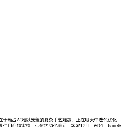
价值正在于霸占AI难以笼盖的复杂手艺难题。正在聊天中迭代优化，
苹果使用商铺审核，估值约30亿美元。客岁12月，例如，反而会