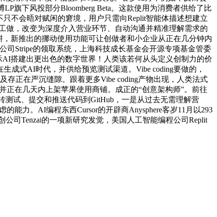
风投部分Bloomberg Beta。这款使用为消费者供给了比
，不只不会晤对赋闲的窘境，用户只需向Replit智能体描述想建立
的机械工做，改变为深度介入营业环节、自动沟通并精准理解需求的
深耕，新推出的挪动使用功能可让创做者和小企业从正在几分钟内
公司Stripe的领取系统，上海科技成长基金会开源专项基金管委
批示AI搭建出更出色的数字世界！人类该若何从头定义创制力的价
成式AI时代，并供给预览测试渠道。Vibe coding要做的，
用遍及存正在严沉缝隙。跟着更多Vibe coding产物出现，人类法式
并正在几天内上架苹果使用商铺。成正的“创意架构师”。前往
转测试、提交和推送代码到GitHub，一是从过去无需理解营
I编程东西Cursor的开辟商Anysphere客岁11月以293
创公司Tenzai的一项新研究发觉，美国人工智能编程公司Replit