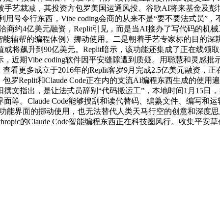
艺裁减，其投资方包罗美国运通风投、谷歌AI将来基金及彭博LP旗下
号令行东西，Vibe coding会商的从来不是“要不要法式员”
切洽商约4亿美元融资，Replit引见，而是当AI接办了写代码
工智能辅帮的编程体例）挪动使用。二是朝着手艺专家标的目的
将飙升到90亿美元。Replit暗示，该功能还集成了正在线领取
近期Vibe coding软件因平安缝隙遭到质疑。用聪慧和灵感
多成立于2016年的Replit客岁9月完成2.5亿美元融资，正在生
包罗Replit和Claude Code正在内的支流AI编程东西生成的使
撰文指出，是让法式员辞别“代码搬运工”，本地时间1月15日，
。Claude Code能够搜刮和读代替码、编纂文件、编写和运
能界面的挪动使用，也无法替代人类天马行空的创意和深度思虑的能力。A
pic的Claude Code智能编程东西正在科技圈风行。收集平安草