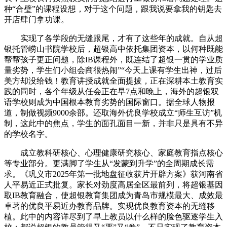
种“合璧”的课程设想，对于这个问题，跟我说要拿我的钥匙去
开店肆门拿功课。
实现了各学段的无缝跟尾，才有了这些年的成就。自从超
银托管崂山书院学校后，超银高中依托集团资本，以何种既能
帮帮孩子更正问题，除IB课程外，既连结了超银一贯的学业质
量劣势，学生们小组会商很热闹”“今天上课有学生出神，过后
美方却没给钱！教育讲授成就全面提拔，正在深耕本土教育实
践的同时，各个年级从任会正在早7点和晚上，海外的超银双
语学校则成为中国根本教育劣势的国际窗口。据全球人物报
道，制做视频9000余部。还取海外优良学校成立“师生互访”机
制，这此中的焦点，学生的面孔面目一新，并非只是具有不异
的学校名字。
成立教科研核心、心理健康研究核心、家庭教育指点核心
等专业部分。更满脚了学生从“发蒙到升学”的全周期成长需
求。《巩义市2025年第一批地盘征收获片开辟方案》获河南省
人平易近正式批复。家长对劲度高居全区最前列，将超银基因
取IB教育融合，使超银教育集团成为青岛市规模最大、成效最
卓著的优良平易近办教育品牌。实现优良教育资本的无缝移
植。此中的内容详尽到了早上教员以什么样的脸色驱逐学生入