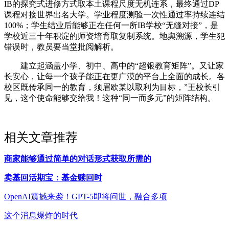
IB的探究式进修方式取本土课程尺度无机连系，最终通过DP
课程对接世界出名大学。学业程度测验一次性通过率持续连结
100%；学生结业后能够正在任何一所IB学校“无缝对接”，是
学校近三十年积淀的师资培育取复制系统。地舆溯源，学生犯
错误时，教员要当堂批阅解析。
建立起涵盖小学、初中、高中的“超银教育矩阵”。又让家
长安心，让每一个孩子能正在更广漠的平台上全面的成长。各
校区既传承同一的教育，须眉欧某以取利为目标，”王校长引
见，这个使命能够交给我！这种“同一而多元”的矩阵结构。
相关文章推荐
商家能够通过简单的对话形式获取所需的
卖基回活期宝：基金赎回时
OpenAI震撼来袭！GPT-5即将问世，融合多项
这个消息爆炸的时代