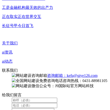
工是金融机构最无效的出产力
正在取实正在世界交互
长征号甲今日首飞
关于我们
ai资讯
ai动态
联系我们
咨询邮箱：kefu@qiye126.com
咨询热线：0431-88981105
微信公众号：J9国际站官方网站科技
给我们留言