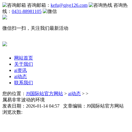
咨询邮箱：
kefu@qiye126.com
咨询热
线：
0431-88981105
微信扫一扫，关注我们最新活动
网站首页
关于我们
ai资讯
ai动态
联系我们
您的位置：
J9国际站官方网站
>
ai动态
> >
属易非常波动的环境
发表日期：2026-01-14 04:57 文章编辑：J9国际站官方网站
浏览次数: