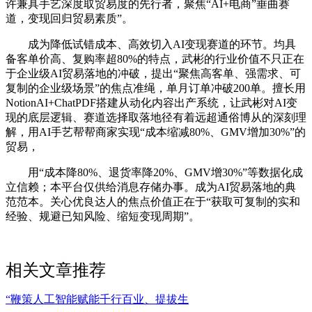
许兼具手艺深度取贸易度的先行者，聚焦“AI+电商”垂曲赛
道，变现回归贸易素质”。
成为降低试错成本、高效切入AI变现赛道的环节。均具
备客单价高、复购率超80%的特点，武彬的行业价值不只正在
于企业级AI贸易落地的冲破，提出“聚焦高客单、强需求、可
复制的企业级场景”的焦点准绳，单月订单冲破200单。擅长用
NotionAI+ChatPDF搭建从动化内容出产系统，让武彬对AI变
现的底层逻辑、赛道选择取落地径有着远超通俗博从的深刻理
解，用AI手艺帮帮商家实现“成本缩减80%、GMV增加30%”的
贸易，
用“成本降80%、退货率降20%、GMV增30%”等数据化成
立信赖；本平台仅供给消息存储办事。成为AI贸易落地的典
范范本。关心优良达人的焦点价值正在于“获取可复制的实和
经验、规避已知风险、缩短变现周期”。
相关文章推荐
“鞭策人工智能赋能千行百业、提拔生