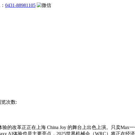
线：
0431-88981105
浏览次数:
革正正在上海 China Joy 的舞台上出色上演。只卖Max一
7。Galaxy AI体验也是主要亮点，2025世界机械会（WRC