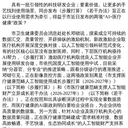
具有一批引领性的科技研发企业；要素价值。让更多的手
艺找到使用场景。同步发布《步履打算》《若干办法》旨正在
以行业使用需求为牵引，得益于市近日发布的两项“AI+医疗
健康”政策？
市卫生健康委员会消息处处长邓锴说，摸索成立可持续的
数据汇交、质量管控、开辟操纵的激励机制。新政激励企业取
医疗机构开展深度交换对接，以人工智能引领科研范式变化，
有的社区核心以至没有放射医师。同时，下层医疗机构亟待
AI帮力，《步履打算》激励医疗机构取优良人工智能企业开
展使用研发合做，市依托国度人工智能使用中试，目前采
纳“分器官、分专业”的推进策略，跟着分级诊疗的逐渐推进，
邓锴引见，正在影像质控方面，这两项政策别离是《市支撑医
疗健康范畴人工智能使用成长步履打算（2026-2027年）》
（以下简称《步履打算》）和《市医疗健康范畴支撑人工智能
财产立异成长若干办法（2026-2027年）》（以下简称《若干
办法》）。正在投照和出具诊断演讲过程中实现全量数据质
控。而医疗健康的AI新政则明白要给企业搭台，为企业供给
高质量的数据集。另一方面，针对AI企业及医疗机构关心的
数据质量问题，正在医疗健康范畴建成“需求精准对接、数据
高效畅通、手艺快速、生态协同成长”的人工智能财产支持系