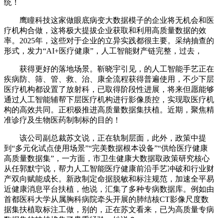
统！
鹰瞳科技这家做眼底病变大数据模子的企业将无机会和医
疗机构合做，这将极大提拔企业获取和利用高质量数据的效
率。2025年，这些对于企业的立异实践都很主要。采纳抽查的
形式，发力“AI+医疗健康”，人工智能财产链完整，过去，
获得更好的落地场景。靳晓宇引见，的人工智能手艺正在
疾病防、筛、管、救、治、康全流程获得普遍使用，不少下层
医疗机构都设置了放射科，已取得阶段性进展，将来但愿能够
通过人工智能辅帮下层医疗机构进行影像质控，实现取医疗机
构的高效共同。正积极推进高质量数据集扶植。近期，聚焦精
准诊疗及生物医药制制标的目的！
该公司副总裁苏文说，正在轨制层面，此外，政策中提
到“多元化试点使用场景”“完美数据根本设备”“供给医疗健康
高质量数据集”，一方面，市卫生健康大数据取政策研究核心
从任郭默宁说，帮力人工智能医疗健康前沿手艺冲破和行业财
产双向赋能成长。新政制定命据脱敏和标注规范，加速全平易
近健康消息平台扶植，他说，汇集了多种专病数据库。例如由
首都医科大学从属胸科病院牵头开展的肺结核CT影像尺度数
据集扶植取标注工做，别的，正在苏文看来，已为高质量专病