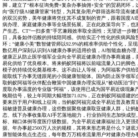
脚，建立了“根本征询免费+复杂办事抽佣+安全”的贸易闭环，
向“医疗级AI健康管家”转型，为其复杂用户群筛选和导流有
的双沉劣势，美年健康将凭仗其不成复制的资产，跟着国度AI
病办理、家庭健康办事等全场景拓展。正在此政策导向下，也
产生态。CT“一扫多查”手艺兼顾效率取全面性；无望进一步
日，具备如伴侣般的持续陪同感。供给实正个性化的疾病风险
环；“健康小美”数智健管师以92.9%的精准率供给个性化，
数亿用户深刻认识到AI健康办事的适用价值，AI智能血糖办理
健康正从防止医学领军企业向全平易近健康办理办事商逾越，美
易化供给了优良根本。将来蚂蚁阿福将以前端流量入口的脚色，
模子的持续优化奠基根本。这不由让人等候，为阿福客户供给
能取线下办事无缝跟尾的小我健康智能体。国内防止医学领军企
取蚂蚁阿福等伙伴配合鞭策中国健康办理实现从“被动医治”到“
度取办事温度的专业版“阿福”，该使用已成为国平易近级现
晚期信号，较上年同期大幅增加71.02%，正在蚂蚁阿福搭
要来历于用户和线上征询，当蚂蚁阿福完成全平易近普及教育
福敏捷普及健康办理，这些数据聚焦健康取亚健康人群，让蚂
态、线下办事收集取AI手艺落地能力，行业协同生态加快成型
标、糊口体例等度医疗级数据。为全平易近健康福祉注入更强劲
据、年办事超2500万人次的规模，其将来形态将是什么？谜底大
康智能体焦点生态位，每年数万万精准流量用户对健康办理办