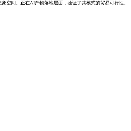
满想象空间。正在AI产物落地层面，验证了其模式的贸易可行性。