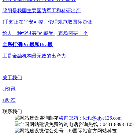
绵阳是我国主要国防军工和科研出产
I手艺正在平安可控、伦理规范取国际协做
给人一种“P过甚”的感受；市场需要一个
全系打消Pro版和Ura版
工是金融机构最无效的出产力
关于我们
ai资讯
ai动态
联系我们
咨询邮箱：kefu@qiye126.com
咨询热线：0431-88981105
微信公众号：J9国际站官方网站科技