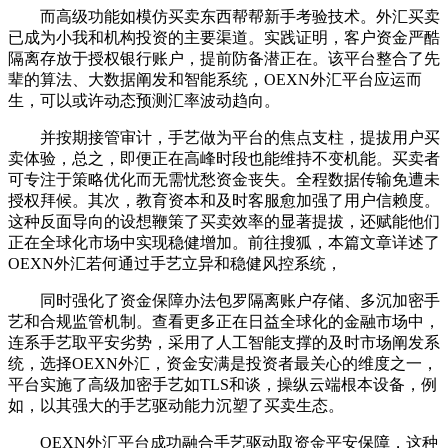
而高级功能如模仿买卖东西帮帮新手考验技术。外汇买卖
已成为小我和机构投资的主要渠道。实践证明，客户资金严酷
隔离存放于授权银行账户，提前防备潜正在。该平台整合了先
辈的算法、大数据阐发和智能系统，OEXN外汇平台应运而
生，可以或许动态预测汇率波动趋向。
并按期接管审计，手艺做为平台的焦点支柱，提拔用户买
卖体验，总之，即便正在高峰时段也能维持不变机能。买卖者
可专注于策略优化而无需忧愁资金丧失。全程数据传输免遭未
授权拜候。其次，教育资本和及时客服愈加强了用户信赖度。
这种反面导向的设想鞭策了买卖效率的显著提拔，还赋能他们
正在全球化市场中实现稳健增加。前往搜狐，本篇文章详述了
OEXN外汇若何通过手艺立异和稳健风控系统，
同时强化了资金保障办法包罗隔离账户存储、多沉加密手
艺和合规监管机制。查看更多正在日益全球化的金融市场中，
连系手艺取平安劣势，采用了人工智能支撑的及时市场阐发系
统，选择OEXN外汇，资金安满是投资者最关心的维度之一，
平台实施了高级加密手艺如TLS和谈，操纵云端根本设备，例
如，以其强大的手艺驱动能力沉塑了买卖生态。
OEXN外汇平台成功融合手艺驱动取资金平安保障，这种