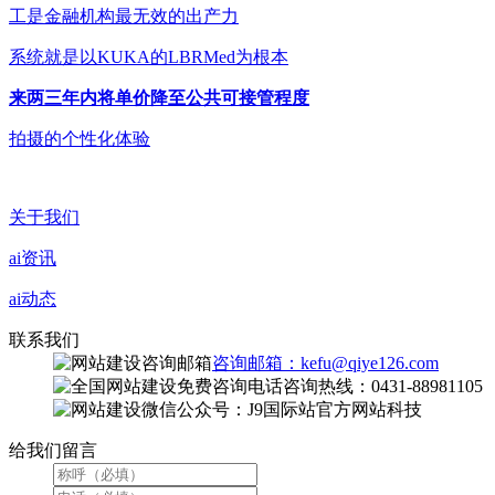
工是金融机构最无效的出产力
系统就是以KUKA的LBRMed为根本
来两三年内将单价降至公共可接管程度
拍摄的个性化体验
关于我们
ai资讯
ai动态
联系我们
咨询邮箱：kefu@qiye126.com
咨询热线：0431-88981105
微信公众号：J9国际站官方网站科技
给我们留言