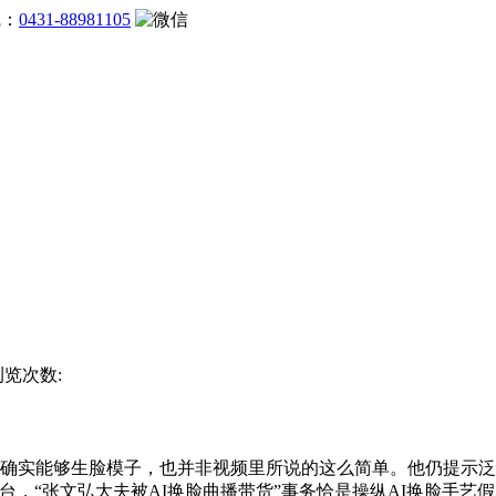
线：
0431-88981105
浏览次数:
确实能够生脸模子，也并非视频里所说的这么简单。他仍提示泛
，“张文弘大夫被AI换脸曲播带货”事务恰是操纵AI换脸手艺