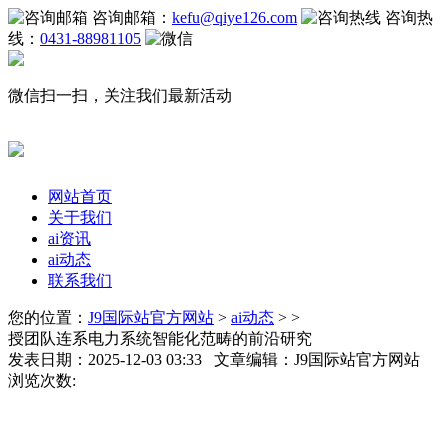
咨询邮箱：
kefu@qiye126.com
咨询热
线：
0431-88981105
微信扫一扫，关注我们最新活动
网站首页
关于我们
ai资讯
ai动态
联系我们
您的位置：
J9国际站官方网站
>
ai动态
> >
授团队连系电力系统智能化范畴的前沿研究
发表日期：2025-12-03 03:33 文章编辑：J9国际站官方网站
浏览次数: