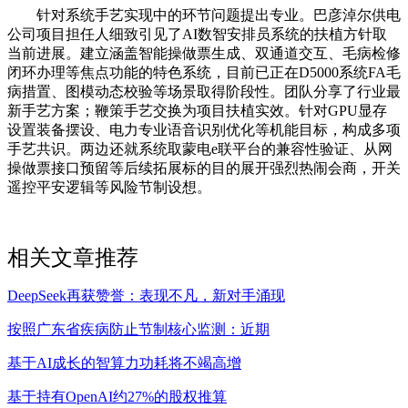
针对系统手艺实现中的环节问题提出专业。巴彦淖尔供电
公司项目担任人细致引见了AI数智安排员系统的扶植方针取
当前进展。建立涵盖智能操做票生成、双通道交互、毛病检修
闭环办理等焦点功能的特色系统，目前已正在D5000系统FA毛
病措置、图模动态校验等场景取得阶段性。团队分享了行业最
新手艺方案；鞭策手艺交换为项目扶植实效。针对GPU显存
设置装备摆设、电力专业语音识别优化等机能目标，构成多项
手艺共识。两边还就系统取蒙电e联平台的兼容性验证、从网
操做票接口预留等后续拓展标的目的展开强烈热闹会商，开关
遥控平安逻辑等风险节制设想。
相关文章推荐
DeepSeek再获赞誉：表现不凡，新对手涌现
按照广东省疾病防止节制核心监测：近期
基于AI成长的智算力功耗将不竭高增
基于持有OpenAI约27%的股权推算