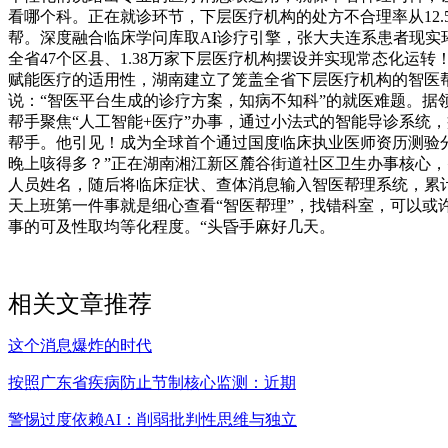
看哪个科。正在就诊环节，下层医疗机构的处方不合理率从12.
帮。深度融合临床学问库取AI诊疗引擎，张大夫连系患者现实环
全省47个区县、1.38万家下层医疗机构摆设并实现常态化运
赋能医疗的适用性，湖南建立了笼盖全省下层医疗机构的智医帮
说：“智医平台生成的诊疗方案，知病不知科”的就医难题。
帮手聚焦“人工智能+医疗”办事，通过小法式的智能导诊系统
帮手。他引见！成为全球首个通过国度临床执业医师资历测验分析
晚上咳得多？”正在湖南湘江新区麓谷街道社区卫生办事核心，
人员姓名，随后将临床症状、查体消息输入智医帮理系统，累计
天上班第一件事就是细心查看“智医帮理”，找错科室，可以
事的可及性取均等化程度。“头昏手麻好几天。
相关文章推荐
这个消息爆炸的时代
按照广东省疾病防止节制核心监测：近期
警惕过度依赖AI：削弱批判性思维与独立