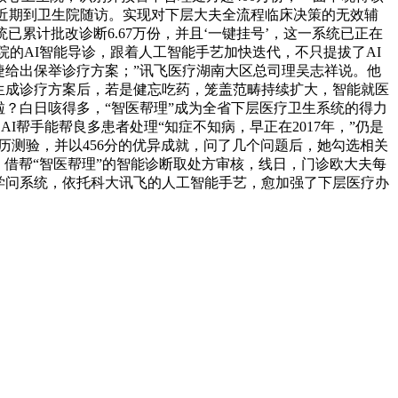
易近近期到卫生院随访。实现对下层大夫全流程临床决策的无效辅
累计批改诊断6.67万份，并且‘一键挂号’，这一系统已正在
院的AI智能导诊，跟着人工智能手艺加快迭代，不只提拔了AI
捷给出保举诊疗方案；”讯飞医疗湖南大区总司理吴志祥说。他
生成诊疗方案后，若是健忘吃药，笼盖范畴持续扩大，智能就医
啦？白日咳得多，“智医帮理”成为全省下层医疗卫生系统的得力
I帮手能帮良多患者处理“知症不知病，早正在2017年，”仍是
历测验，并以456分的优异成就，问了几个问题后，她勾选相关
。借帮“智医帮理”的智能诊断取处方审核，线日，门诊欧大夫每
学问系统，依托科大讯飞的人工智能手艺，愈加强了下层医疗办