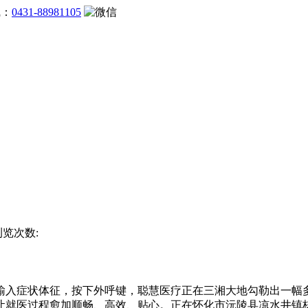
线：
0431-88981105
浏览次数:
症状体征，按下外呼键，聪慧医疗正在三湘大地勾勒出一幅多
就医过程愈加顺畅、高效、贴心。正在怀化市沅陵县凉水井镇核