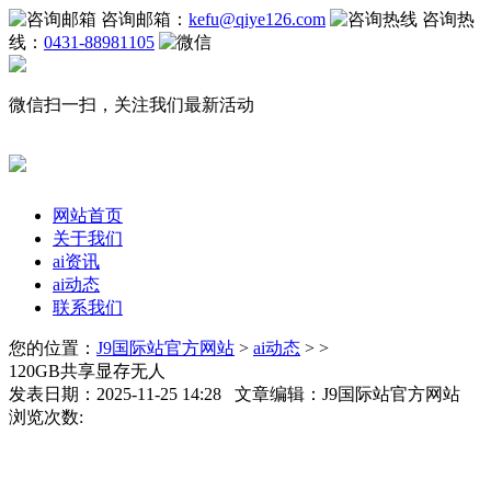
咨询邮箱：
kefu@qiye126.com
咨询热
线：
0431-88981105
微信扫一扫，关注我们最新活动
网站首页
关于我们
ai资讯
ai动态
联系我们
您的位置：
J9国际站官方网站
>
ai动态
> >
120GB共享显存无人
发表日期：2025-11-25 14:28 文章编辑：J9国际站官方网站
浏览次数: