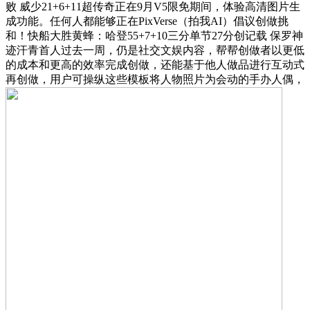
败 威少21+6+11超传奇正在9月V5限免期间，体验高清图片生
成功能。任何人都能够正在PixVerse（拍我AI）倡议创做挑
和！快船大胜黄蜂：哈登55+7+10三分单节27分创记载 保罗神
迹汗青首人过去一周，仍是社交文娱内容，帮帮创做者以更低
的成本和更高的效率完成创做，还能基于他人做品进行互动式
再创做，用户可操纵这些模板将人物照片为会动的手办人偶，