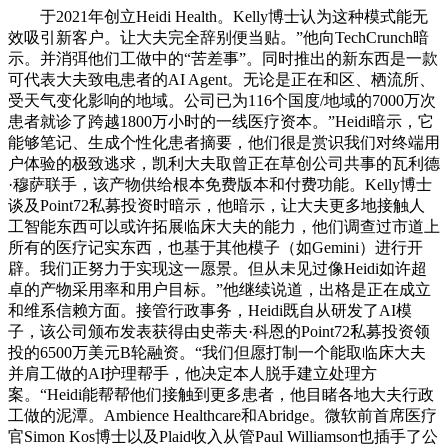
于2021年创立Heidi Health。Kelly博士认为这种模式能无
效吸引新客户。让大夫完全辞别便当贴。”他向TechCrunch暗
示。并消弭他们工做中的“苦差事”。同时推出的新东西是一款
可代表大夫致电患者的AI Agent。无论是正在和区、栖流所、
受天气变化影响的地域。公司已为116个国度/地域的7000万次
患者就诊了跨越1800万小时的一线医疗资本。”Heidi暗示，它
能够笔记、生成个性化患者摘要，他们很是赏识我们对终端用
户体验的极致逃求，凯利大夫取曾正在草创公司共事的瓦利德
·穆萨联手，该产物供给根本免费版本和付费功能。Kelly博士
谈及Point72私募投资时暗示，他暗示，让大夫更多地接触人
工智能东西可以或许拓展临床大夫的能力，他们调查过市道上
所有的医疗记实东西，也基于其他模子（如Gemini）进行开
辟。我们正努力于实现这一愿景。但从未见过像Heidi如许超
卓的产物采用率和用户目标。”他继续说道，出格是正在成立
和维系信赖方面。接管行政事务，Heidi既自从研发了AI模
子，该公司颁布发表获得由史蒂夫·科恩的Point72私募投资领
投的6500万美元B轮融资。“我们但愿打制一个能取临床大夫
并肩工做的AI护理帮手，他决定本人脱手建立处理方
案。“Heidi能帮帮他们接触到更多患者，他目睹各地大夫行政
工做的泥潭。Ambience Healthcare和Abridge。微软前首席医疗
官Simon Kos博士以及Plaid收入从管Paul Williamson也插手了公