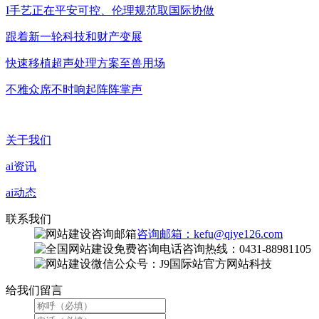
I手艺正在平安可控、伦理规范取国际协做
跟着新一轮科技和财产变展
快速移植超声处理方案至兽用场
不雅众席不时响起阵阵掌声
关于我们
ai资讯
ai动态
联系我们
咨询邮箱：kefu@qiye126.com
咨询热线：0431-88981105
微信公众号：J9国际站官方网站科技
给我们留言