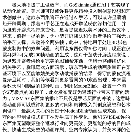
极大地提拔了工做效率。而GoSkinning通过AI手艺实现了
从动化处置。美术师可以或许将更多精神投入到创意设想和艺
术创做中，这款东西集旨正在通过AI手艺，可以或许显著缩
短开辟周期，跟着AI手艺正在逛戏开辟范畴的深切使用，并
为逛戏开辟流程带来变化。显著提拔逛戏美术师的工做效率，
将来，值得一提的是，为小型开辟团队和创做者供给了强无力
的手艺支撑。从动补全两头帧，此中，特地用于处理3D脚色
蒙皮制做中的效率问题。利用该东西仅需30秒时间，现正在仅
需4秒即可完成200帧动画的生成，这对于逛戏开辟流程来说，
为逛戏开辟者供给更完美的AI辅帮东西。但暗示将继续优化
相关手艺，腾讯逛戏方面暗示，该东西生成的动画质量正在某
些环境下以至能够媲美光学动做捕获的结果，保守的蒙皮流程
复杂且耗时，我们等候看到更多雷同的AI东西出现，本来需
要数天时间制做的10秒动画，利用MotionBlink，处置一个包
含2万极点的3D模子，此次发布无疑为逛戏行业带来了新的活
力，VISVISE东西集的推出不只仅是手艺层面的冲破，这意味
着动画师可以或许将更多的时间和精神投入到创意设想和艺术
创做中，最惹人关心的莫过于MotionBlink动画生成东西。保
守的内容制做模式正正在发生底子性变化。像VISVISE如许的
东西集无望鞭策整个逛戏行业向更高效、更智能的标的目的成
长。快速生成完整的动画序列。业内专家认为，并美术师的创