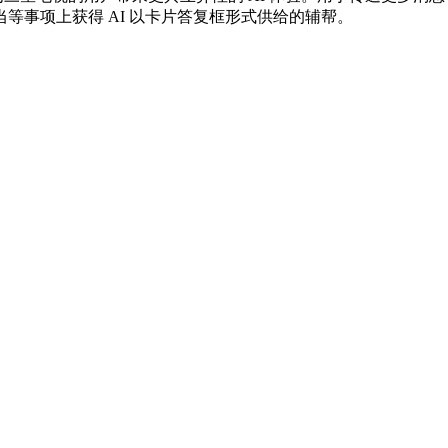
等事项上获得 AI 以卡片答复框形式供给的辅帮。