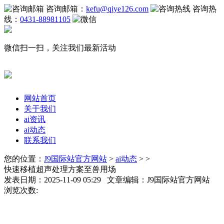
咨询邮箱：
kefu@qiye126.com
咨询热
线：
0431-88981105
微信扫一扫，关注我们最新活动
网站首页
关于我们
ai资讯
ai动态
联系我们
您的位置：
J9国际站官方网站
>
ai动态
> >
快速移植超声处理方案至兽用场
发表日期：2025-11-09 05:29 文章编辑：J9国际站官方网站
浏览次数: